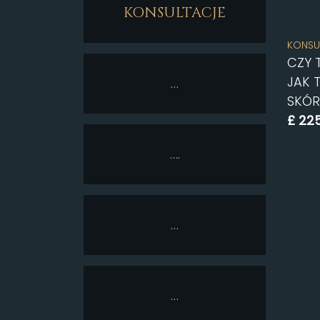
KONSULTACJE
KONSU
CZY 
JAK 
…
SKÓR
£
225
….
AD
…
…