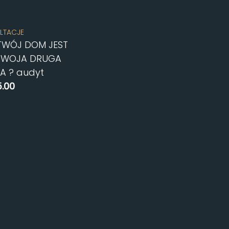
LTACJE
TWÓJ DOM JEST
TWOJA DRUGA
A ? audyt
.00
D TO BASKET