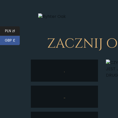
PLN zł
zacznij 
GBP £
.
..