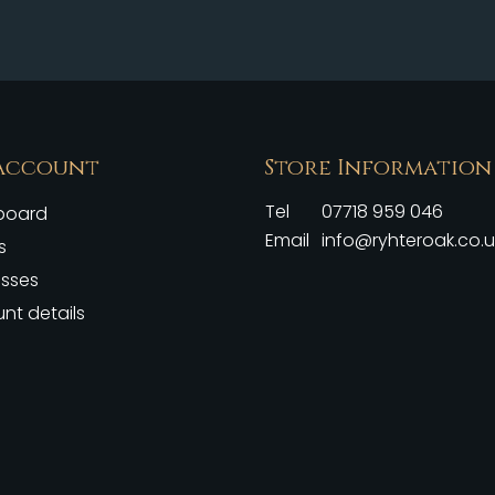
Account
Store Information
Tel
07718 959 046
board
Email
info@ryhteroak.co.u
s
sses
nt details